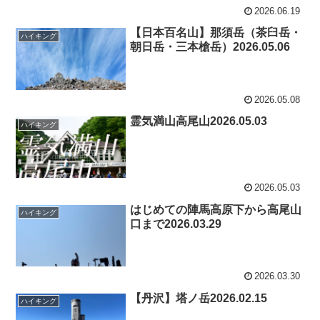
2026.06.19
【日本百名山】那須岳（茶臼岳・
ハイキング
朝日岳・三本槍岳）2026.05.06
2026.05.08
霊気満山高尾山2026.05.03
ハイキング
2026.05.03
はじめての陣馬高原下から高尾山
ハイキング
口まで2026.03.29
2026.03.30
【丹沢】塔ノ岳2026.02.15
ハイキング